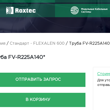
ния
/
Стандарт - FLEXALEN 600
/ Труба FV-R225A140
ба FV-R225A140*
Стоим
ОТПРАВИТЬ ЗАПРОС
Для ут
отправ
В КОРЗИНУ