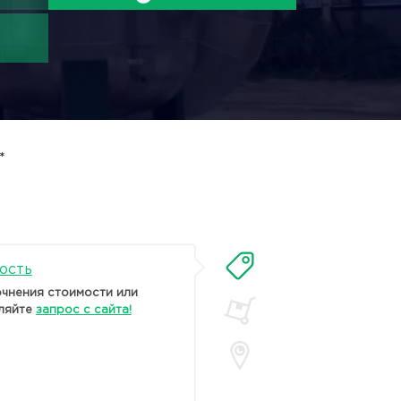
*
ость
очнения стоимости или
ляйте
запрос с сайта!