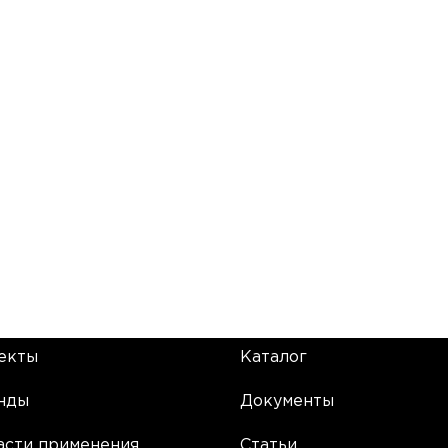
екты
Каталог
нды
Документы
асти применения
Статьи