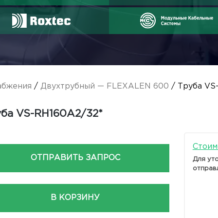
абжения
/
Двухтрубный — FLEXALEN 600
/ Труба VS
ба VS-RH160A2/32*
Стоим
ОТПРАВИТЬ ЗАПРОС
Для ут
отправ
В КОРЗИНУ