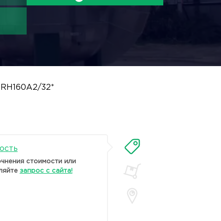
-RH160A2/32*
ость
очнения стоимости или
ляйте
запрос с сайта!