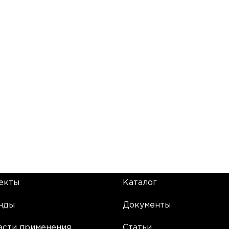
екты
Каталог
нды
Документы
асти применения
Статьи