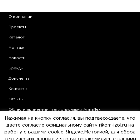
О компании
Проекты
Каталог
Монтаж
Новости
Бренды
Документы
Контакты
Отзывы
Области применения теплоизоляции Armaflex
Нажимая на кнопку согласия, вы подтверждаете, что
Статьи
даете согласие официальному сайту rikom-izol.ru на
Политика конфиденциальности
работу с вашими cookie, Яндекс.Метрикой, для сбора
технических данных и что вы ознакомились с нашими