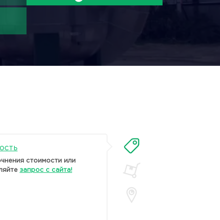
ость
очнения стоимости или
ляйте
запрос с сайта!