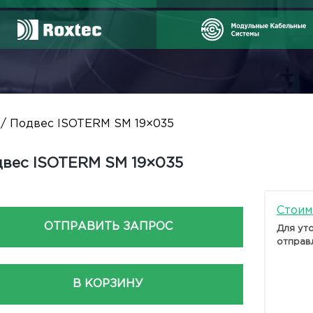
/ Подвес ISOTERM SM 19×035
вес ISOTERM SM 19×035
Стоим
ОТПРАВИТЬ ЗАПРОС
Для ут
отправ
В КОРЗИНУ