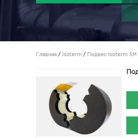
Главная
/
Isoterm
/
Подвес Isoterm SM
Под