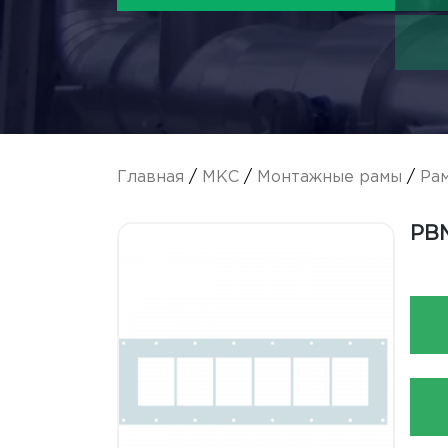
Главная
/
МКС
/
Монтажные рамы
/
Ра
РВМ