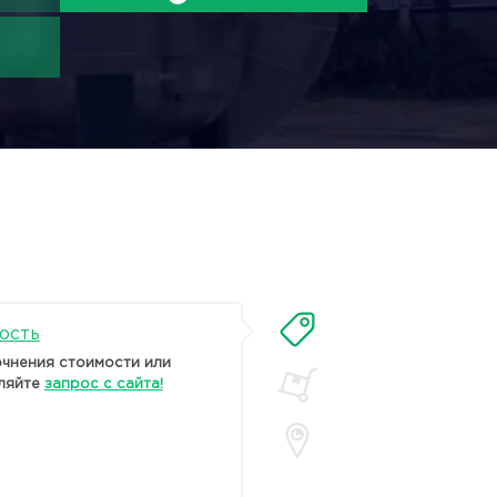
ость
очнения стоимости или
ляйте
запрос с сайта!