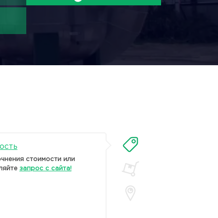
ость
очнения стоимости или
ляйте
запрос с сайта!