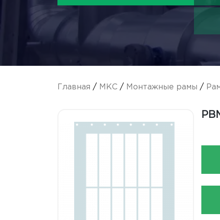
Главная
/
МКС
/
Монтажные рамы
/
Ра
РВМ