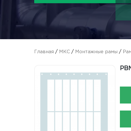
Главная
/
МКС
/
Монтажные рамы
/
Ра
РВМ