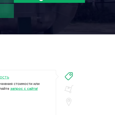
ость
очнения стоимости или
ляйте
запрос с сайта!