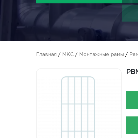
Главная
/
МКС
/
Монтажные рамы
/
Ра
РВМ