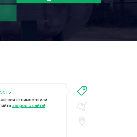
ость
очнения стоимости или
ляйте
запрос с сайта!