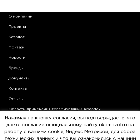
О компании
Проекты
Каталог
Монтаж
Новости
Бренды
Документы
Контакты
Отзывы
Области применения теплоизоляции Armaflex
Нажимая на кнопку согласия, вы подтверждаете, что
Статьи
даете согласие официальному сайту rikom-izol.ru на
Политика конфиденциальности
работу с вашими cookie, Яндекс.Метрикой, для сбора
технических данных и что вы ознакомились с нашими