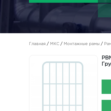
Главная
/
МКС
/
Монтажные рамы
/
Ра
РВМ
Гру