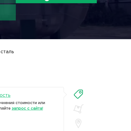
 сталь
ость
очнения стоимости или
ляйте
запрос с сайта!